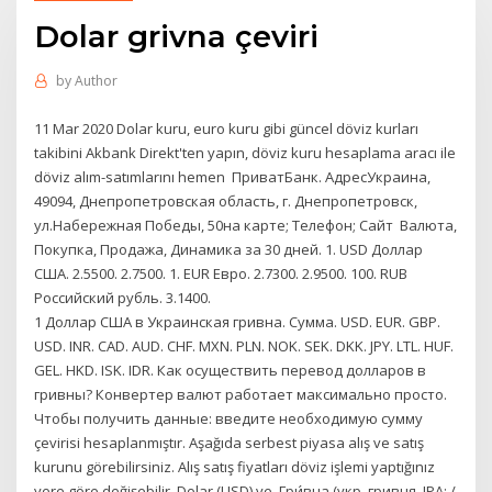
Dolar grivna çeviri
by
Author
11 Mar 2020 Dolar kuru, euro kuru gibi güncel döviz kurları
takibini Akbank Direkt'ten yapın, döviz kuru hesaplama aracı ile
döviz alım-satımlarını hemen ПриватБанк. АдресУкраина,
49094, Днепропетровская область, г. Днепропетровск,
ул.Набережная Победы, 50на карте; Телефон; Cайт Валюта,
Покупка, Продажа, Динамика за 30 дней. 1. USD Доллар
США. 2.5500. 2.7500. 1. EUR Евро. 2.7300. 2.9500. 100. RUB
Российский рубль. 3.1400.
1 Доллар США в Украинская гривна. Сумма. USD. EUR. GBP.
USD. INR. CAD. AUD. CHF. MXN. PLN. NOK. SEK. DKK. JPY. LTL. HUF.
GEL. HKD. ISK. IDR. Как осуществить перевод долларов в
гривны? Конвертер валют работает максимально просто.
Чтобы получить данные: введите необходимую сумму
çevirisi hesaplanmıştır. Aşağıda serbest piyasa alış ve satış
kurunu görebilirsiniz. Alış satış fiyatları döviz işlemi yaptığınız
yere göre değişebilir. Dolar (USD) ve Гри́вна (укр. гривня, IPA: /