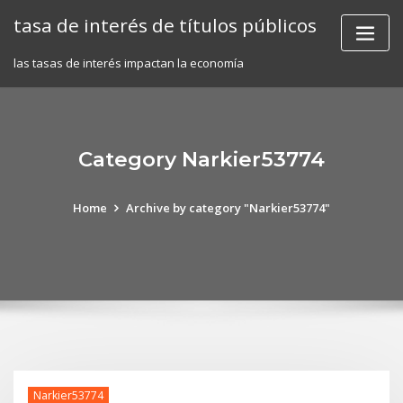
Skip
tasa de interés de títulos públicos
to
content
las tasas de interés impactan la economía
Category Narkier53774
Home
Archive by category "Narkier53774"
Narkier53774