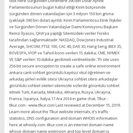
click here Sürgünden Dönenlere 390 Bin Dolar Ayrıldı
Parlamentosunun bugün kabul ettiği Kırım bütçesinde
sürgünden dönen vatandaşları için 3 milyon 150 bin grivna
(yaklaşık 390 bin dolar) ayrıldı. Kırım Parlamentosu Etnik İlişkiler
ve Sürgünden Dönen Vatandaşlar Daimi Komisyonu Başkanı
Remzi İlyasov, QHA'ya yaptığı Sitemizdeki veriler Foreks
tarafından sağlanmaktadır. NASDAQ, Dow Jones Industrial
Average, SHCOM, FTSE 100, CAC 40, DAX 30, Hang Seng, IBEX 35,
BOVESPA, VİOP ve Tahvil-bono verileri 15 dakika; CME, NYMEX
VE S&P verileri 10 dakika gecikmeli verilmektedir. Th site uses
256-bit secure encryption to create a safe online environment
ankara canlı sohbet görüntülü kayıtsız okul öğretmen ve
arkadaş şiirleri evlilik sitesi Ukrayna sohbet sitesi arkadaşlar
görüntülü sohbet siteleri sitemizde sizlerde görüntülü sohbet
etmek Türk, Kanada, Meksika, Almanya, Rusya, Ukrayna,
Fransa, İspanya, İtalya.17 Ara 2014 in game chat. Tlkur -
tlkur.com - www.tlkur.com Last reviewed at December 15, 2019.
Learn more about the Tlkur website internals, it's traffic
statistics, DNS configuration and domain WHOIS information
here at whoisly.com. tlkur.com is an internet domain name
whose domain name extension and top-level domain is