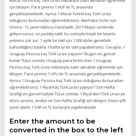
Macar Forinti kaç Türk Lirası miktarıyla satın alınabilir öğrenmek
için tıklayın. Para çevirisi 1 HUF ile TL arasında
gerçekleşmektedir. Ayrıca 1 Macar Forinti kaç Türk Lirası
olduğunu da buradan öğrenebilirsiniz. Merhaba Sizler için
Grivna - TL çeviri tablosu hazırladık. 2017 Mayıs verileridir.
gidiyorsunuz. ve yurtdışı tatili. bu sebeple böyle bir tutarla
yetmesi çok zor. 1 aylık bir tatil için 1.000 dolar gereklidir.
bahsettiğiniz tutarla 1 hafta iyi bir tatil yapabilirsiniz. Cevapla. 1
Uruguay Pezosu kaç Türk Lirası yapıyor? Bugün en güncel
kurlar TLkur.comda. Uruguay para birimi olan 1 Uruguay
Pezosu kaç Türk Lirası miktarıyla satın alınabilir öğrenmek için
tıklayın. Para çevirisi 1 UYU ile TL arasında gerçekleşmektedir.
Ayrıca 1 Uruguay Pezosu kaç Türk Lirası olduğunu da buradan
öğrenebilirsiniz. 1 Riyal kaç Türk Lirası yapıyor? Son Hafta
Grafiği en güncel haliyle TLkur.comda. 1 Riyal'den Türk Lirası'ye
döviz çevirisi, analizi ve Son Hafta Grafiği için tıklayın. Döviz çifti
çeviri işlemi 1 SAR ve TL kurlarıyla yapılmaktadır.
Enter the amount to be
converted in the box to the left