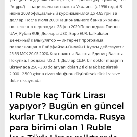
ˈɦrɪu̯ɲɑ/) — национальная валюта Украины (с 1996 года), В
июне 2008 официальный курс изменился до 4,85 грн. за
доллар. После июля 2008 Национального банка Украины
постепенно переходит 28 фев 2020 Переводчик Гривны
UAH, Рубли RUB, Доллары USD, Евро EUR. kalkuliator.
Денежный калькулятор — интернет программа,
позволяющая в Райффайзен-Онлайн1. Курсы действуют с
23:59 МСК 20.03.2020. Код валюты. Валюта. Единиц. Валюта.
Покупка. Продажа. USD. 1. Доллар США. bir doktor maaşının
ukraynada 250 - 300 dolar yani doları 2 tl olarak baz alırsak
2.000 - 2.500 grivna civarı olduğunu düşünürsek türk lirası ve
dolar ukraynada
1 Ruble kaç Türk Lirası
yapıyor? Bugün en güncel
kurlar TLkur.comda. Rusya
para birimi olan 1 Ruble