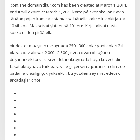
.com.The domain tlkur.com has been created at March 1, 2014,
and it will expire at March 1, 2023 karta på svenska län Kävin
tänään pojan kanssa ostamassa hänelle kolme lukiokirjaa ja
10 vihkoa. Maksoivat yhteensä 101 eur. Kirjat olivat uusia,
koska niiden pitää olla
bir doktor maaşının ukraynada 250 - 300 dolar yani doları 2 tl
olarak baz alırsak 2.000 - 2.500 grivna civarı olduğunu
düşünürsek türk lirası ve dolar ukraynada baya kuvvetlidir.
fakat ukraynaya türk parası ile geçerseniz paranızın elinizde
patlama olasılığı çok yüksektir. bu yüzden seyahet edecek
arkadaşlar önce